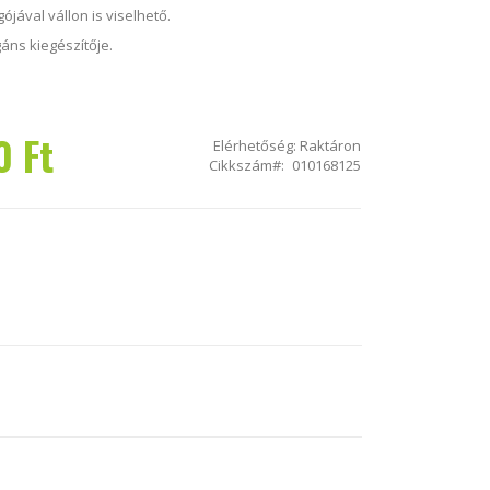
jával vállon is viselhető.
gáns kiegészítője.
0 Ft
Elérhetőség:
Raktáron
Cikkszám
010168125