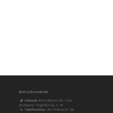
Bolt Információk
Címünk:
BI-KA Bőrárú Kft. 1136
Budapest, Hegedűs Gy. u. 30
Telefon/Fax:
06-1/349-6226
;
06-