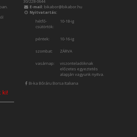
30/228-0644
ában.
E-mail:
bikabor@bikabor.hu
Nyitvatartás:
ól
hétfő-
10-18-ig
csütörtök:
péntek:
10-16-ig
szombat:
ZÁRVA
vasárnap:
viszonteladóknak
előzetes egyeztetés
alapján vagyunk nyitva.
Bi-ka Bőráru Borsa Italiana
 ki!