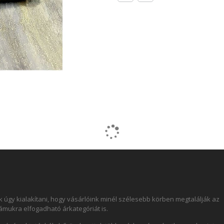
 úgy kialakítani, hogy vásárlóink minél szélesebb körben megtalálják az
számukra elfogadható árkategóriát is.