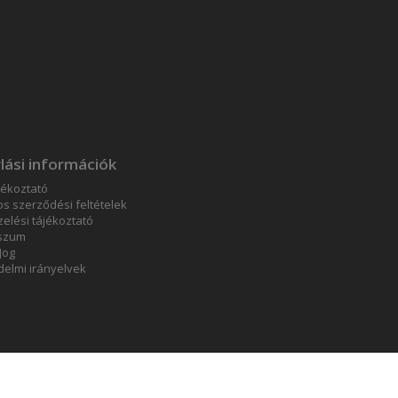
lási információk
jékoztató
os szerződési feltételek
elési tájékoztató
szum
 Jog
elmi irányelvek