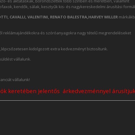
utazó- és aktatáskák, bőröndszettek több színben és méretben, valamint
ofaxok, kendők, sálak, kesztyűk kis- és nagykereskedelmi árusítási form
TTI, CAVALLI, VALENTINI, RENATO BALESTRA,HARVEY MILLER
márkákb
ktől reklámajándékokra és szóróanyagokra nagy tételű megrendeléseket
lépcsőzetesen kidolgozott extra kedvezményt biztosítunk.
üldést vállalunk.
nciát vállalunk!
ciók keretében
jelentős árkedvezménnyel
árusítjuk