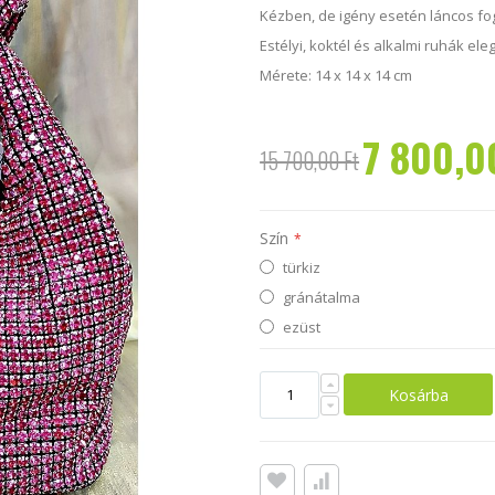
Kézben, de igény esetén láncos fogó
Estélyi, koktél és alkalmi ruhák ele
Mérete: 14 x 14 x 14 cm
7 800,0
Akciós
15 700,00 Ft
ár
Szín
türkiz
gránátalma
ezüst
Kosárba