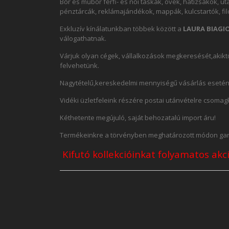
Bőr és műbőr férfi- és női táskák, övek, hátizsákok, 
pénztárcák, reklámajándékok, mappák, kulcstartók, fil
Exkluzív kínálatunkban többek között a
LAURA BIAGIO
válogathatnak.
Várjuk olyan cégek, vállalkozások megkeresését,aki
felvehetünk.
Nagytételű,kereskedelmi mennyiségű vásárlás esetén,
Vidéki üzletfeleink részére postai utánvételre csomagk
Kéthetente megújuló, saját behozatalú import áru!
Termékeinkre a törvényben meghatározott módon gara
Kifutó kollekcióinkat folyamatos ak