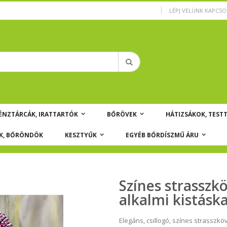
LÉPJ VELÜNK KAPCS
Keresés
ÉNZTÁRCÁK, IRATTARTÓK
BŐRÖVEK
HÁTIZSÁKOK, TEST
K, BŐRÖNDÖK
KESZTYŰK
EGYÉB BŐRDÍSZMŰ ÁRU
Színes strasszkö
alkalmi kistásk
Elegáns, csillogó, színes strasszköv