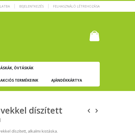
OLATBA
BEJELENTKEZÉS
FELHASZNÁLÓ LÉTREHOZÁSA
Cart
0
TÁSKÁK, ÖVTÁSKÁK
AKCIÓS TERMÉKEINK
AJÁNDÉKKÁRTYA
vekkel díszített
a
ekkel díszített, alkalmi kistáska.