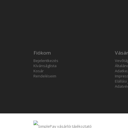
Fiókom
Vásár
Bejelentkezés
Vevőtá
Kívánságlista
Általán
Kosár
Adatkez
Rendeléseim
Impres
Elállási
Adatvéd