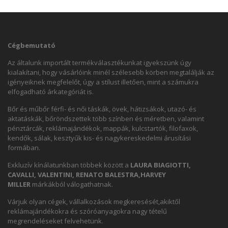
Cégbemutató
Az általunk importált termékválasztékunkat igyekszünk úgy
kialakítani, hogy vásárlóink minél szélesebb körben megtalálják az
igényeiknek megfelelőt, úgy a stílust illetően, mint a számukra
elfogadható árkategóriát is.
Bőr és műbőr férfi- és női táskák, övek, hátizsákok, utazó- és
aktatáskák, bőröndszettek több színben és méretben, valamint
pénztárcák, reklámajándékok, mappák, kulcstartók, filofaxok,
kendők, sálak, kesztyűk kis- és nagykereskedelmi árusítási
formában.
Exkluzív kínálatunkban többek között a
LAURA BIAGIOTTI,
CAVALLI, VALENTINI, RENATO BALESTRA,HARVEY
MILLER
márkákból válogathatnak.
Várjuk olyan cégek, vállalkozások megkeresését,akiktől
reklámajándékokra és szóróanyagokra nagy tételű
megrendeléseket felvehetünk.