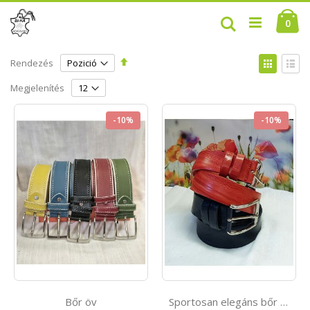
Ugrás
Ca
a
Keresés
0
tartalomhoz
Csökkenő
Megte
Rendezés
sorrendbe
Rács
Lista
Megjelenítés
-10%
-10%
Bőr öv
Sportosan elegáns bőr farmeröv