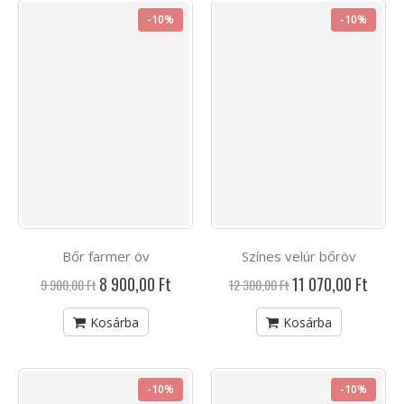
-10%
-10%
Bőr farmer öv
Színes velúr bőröv
Akciós
Akciós
8 900,00 Ft
11 070,00 Ft
9 900,00 Ft
12 300,00 Ft
ár
ár
Kosárba
Kosárba
-10%
-10%