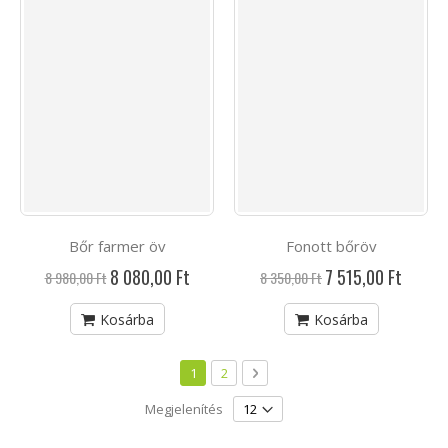
Bőr farmer öv
Fonott bőröv
Akciós
Akciós
8 080,00 Ft
7 515,00 Ft
8 980,00 Ft
8 350,00 Ft
ár
ár
Kosárba
Kosárba
Oldal
You're currently reading page
Oldal
Oldal
Következő
1
2
Megjelenítés