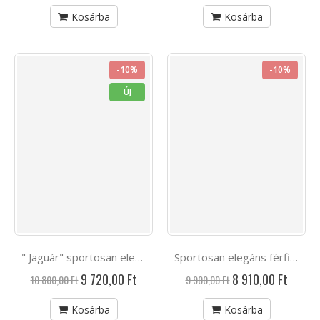
Kosárba
Kosárba
-10%
-10%
ÚJ
" Jaguár" sportosan elegáns, férfi bőröv
Sportosan elegáns férfi bőröv
Akciós
Akciós
9 720,00 Ft
8 910,00 Ft
10 800,00 Ft
9 900,00 Ft
ár
ár
Kosárba
Kosárba