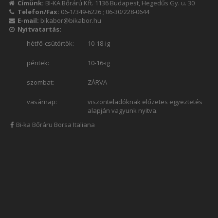
Címünk:
BI-KA Bőrárú Kft. 1136 Budapest, Hegedűs Gy. u. 30
Telefon/Fax:
06-1/349-6226
;
06-30/228-0644
E-mail:
bikabor@bikabor.hu
Nyitvatartás:
hétfő-csütörtök:
10-18-ig
péntek:
10-16-ig
szombat:
ZÁRVA
vasárnap:
viszonteladóknak előzetes egyeztetés
alapján vagyunk nyitva.
Bi-ka Bőráru Borsa Italiana