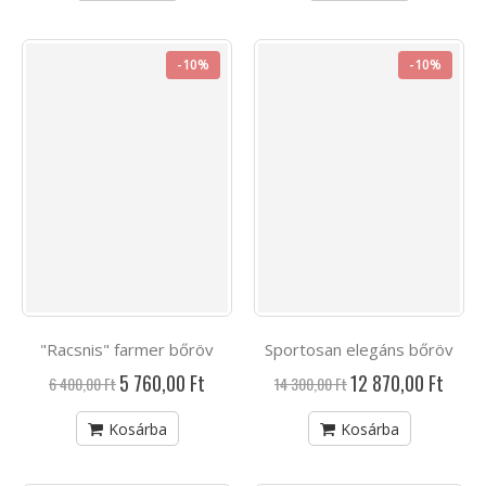
-10%
-10%
"Racsnis" farmer bőröv
Sportosan elegáns bőröv
Akciós
Akciós
5 760,00 Ft
12 870,00 Ft
6 400,00 Ft
14 300,00 Ft
ár
ár
Kosárba
Kosárba