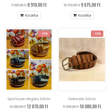
Akciós
Akciós
8 910,00 Ft
9 675,00 Ft
9 900,00 Ft
10 750,00 Ft
ár
ár
Kosárba
Kosárba
-10%
-10%
Sportosan elegáns bőröv
Dekoratív bőröv
Akciós
Akciós
12 870,00 Ft
10 080,00 Ft
14 300,00 Ft
11 200,00 Ft
ár
ár