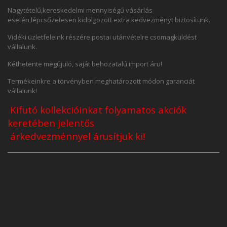
Nagytételű,kereskedelmi mennyiségű vásárlás
esetén,lépcsőzetesen kidolgozott extra kedvezményt biztosítunk.
Vidéki üzletfeleink részére postai utánvételre csomagküldést
vállalunk.
Kéthetente megújuló, saját behozatalú import áru!
Termékeinkre a törvényben meghatározott módon garanciát
vállalunk!
Kifutó kollekcióinkat folyamatos akciók
keretében
jelentős
árkedvezménnyel
árusítjuk ki!