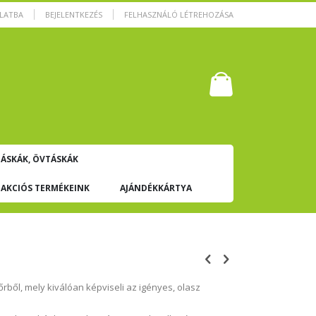
OLATBA
BEJELENTKEZÉS
FELHASZNÁLÓ LÉTREHOZÁSA
Cart
0
TÁSKÁK, ÖVTÁSKÁK
AKCIÓS TERMÉKEINK
AJÁNDÉKKÁRTYA
ől, mely kiválóan képviseli az igényes, olasz