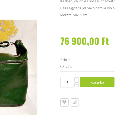
Kézben, vállon és hosszú fogóval 
Belül egyterű, jól pakolható,külső 
Mérete: 50x35 cm
76 900,00 Ft
Szín
zöld
Kosárba