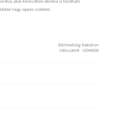
hordva, akár keresztben átvetve is hordható.
oldalán nagy zippes zsebbel.
Elérhetőség:
Raktáron
Cikkszám
12049300