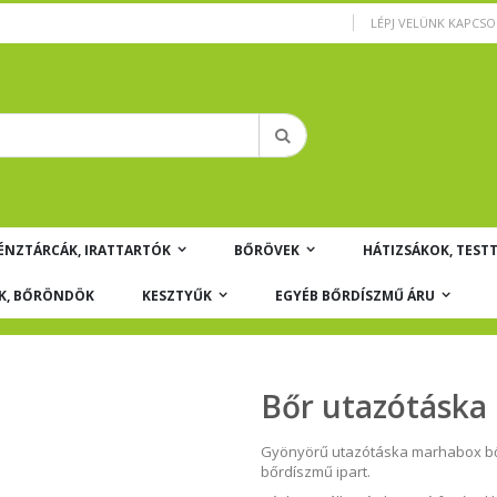
LÉPJ VELÜNK KAPCS
Keresés
ÉNZTÁRCÁK, IRATTARTÓK
BŐRÖVEK
HÁTIZSÁKOK, TEST
K, BŐRÖNDÖK
KESZTYŰK
EGYÉB BŐRDÍSZMŰ ÁRU
Bőr utazótáska
Gyönyörű utazótáska marhabox bőrb
bőrdíszmű ipart.