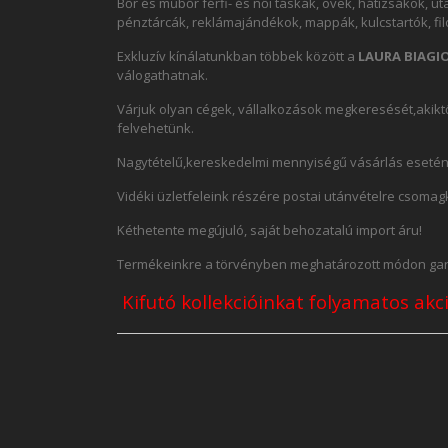
Bőr és műbőr férfi- és női táskák, övek, hátizsákok, 
pénztárcák, reklámajándékok, mappák, kulcstartók, fil
Exkluzív kínálatunkban többek között a
LAURA BIAGIO
válogathatnak.
Várjuk olyan cégek, vállalkozások megkeresését,aki
felvehetünk.
Nagytételű,kereskedelmi mennyiségű vásárlás esetén,
Vidéki üzletfeleink részére postai utánvételre csomagk
Kéthetente megújuló, saját behozatalú import áru!
Termékeinkre a törvényben meghatározott módon gara
Kifutó kollekcióinkat folyamatos ak