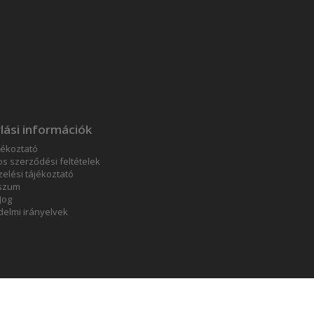
lási információk
jékoztató
os szerződési feltételek
elési tájékoztató
szum
 Jog
elmi irányelvek