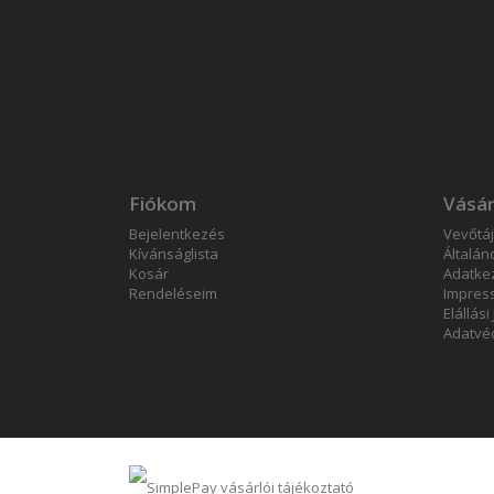
Fiókom
Vásár
Bejelentkezés
Vevőtá
Kívánságlista
Általán
Kosár
Adatkez
Rendeléseim
Impres
Elállási
Adatvéd