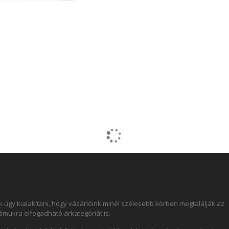
 úgy kialakítani, hogy vásárlóink minél szélesebb körben megtalálják az
számukra elfogadható árkategóriát is.