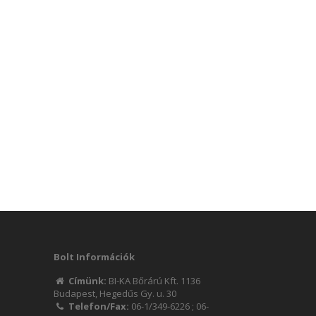
Bolt Információk
Címünk:
BI-KA Bőrárú Kft. 1136
Budapest, Hegedűs Gy. u. 30
Telefon/Fax:
06-1/349-6226
;
06-