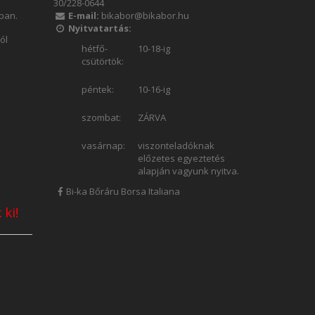
30/228-0644
ában.
E-mail:
bikabor@bikabor.hu
Nyitvatartás:
ól
hétfő-
10-18-ig
csütörtök:
péntek:
10-16-ig
szombat:
ZÁRVA
vasárnap:
viszonteladóknak
előzetes egyeztetés
alapján vagyunk nyitva.
Bi-ka Bőráru Borsa Italiana
 ki!