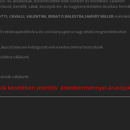
utazó- és aktatáskák, bőröndszettek több színben és méretben, valamint
ofaxok, kendők, sálak, kesztyűk kis- és nagykereskedelmi árusítási form
TTI, CAVALLI, VALENTINI, RENATO BALESTRA,HARVEY MILLER
márkákb
ktől reklámajándékokra és szóróanyagokra nagy tételű megrendeléseket
lépcsőzetesen kidolgozott extra kedvezményt biztosítunk.
üldést vállalunk.
nciát vállalunk!
ciók keretében
jelentős árkedvezménnyel
árusítjuk