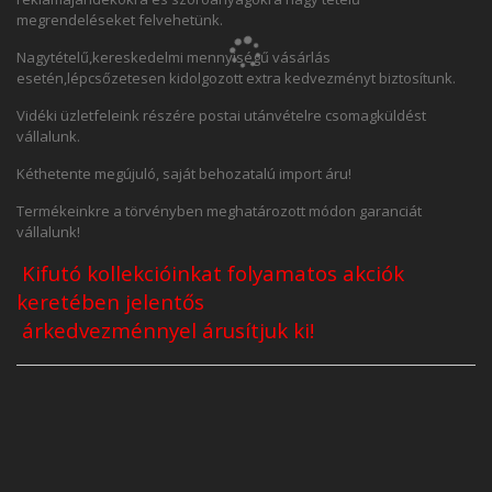
megrendeléseket felvehetünk.
Nagytételű,kereskedelmi mennyiségű vásárlás
esetén,lépcsőzetesen kidolgozott extra kedvezményt biztosítunk.
Vidéki üzletfeleink részére postai utánvételre csomagküldést
vállalunk.
Kéthetente megújuló, saját behozatalú import áru!
Termékeinkre a törvényben meghatározott módon garanciát
vállalunk!
Kifutó kollekcióinkat folyamatos akciók
keretében
jelentős
árkedvezménnyel
árusítjuk ki!