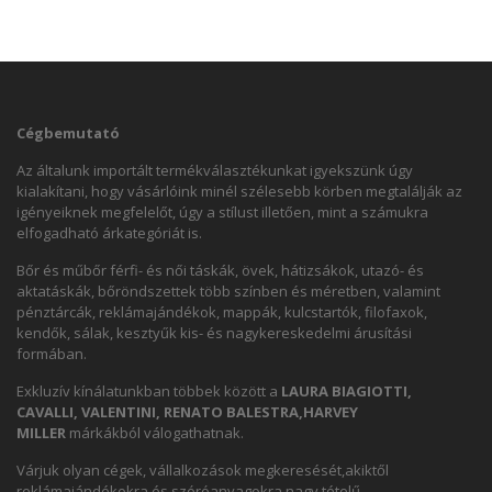
Cégbemutató
Az általunk importált termékválasztékunkat igyekszünk úgy
kialakítani, hogy vásárlóink minél szélesebb körben megtalálják az
igényeiknek megfelelőt, úgy a stílust illetően, mint a számukra
elfogadható árkategóriát is.
Bőr és műbőr férfi- és női táskák, övek, hátizsákok, utazó- és
aktatáskák, bőröndszettek több színben és méretben, valamint
pénztárcák, reklámajándékok, mappák, kulcstartók, filofaxok,
kendők, sálak, kesztyűk kis- és nagykereskedelmi árusítási
formában.
Exkluzív kínálatunkban többek között a
LAURA BIAGIOTTI,
CAVALLI, VALENTINI, RENATO BALESTRA,HARVEY
MILLER
márkákból válogathatnak.
Várjuk olyan cégek, vállalkozások megkeresését,akiktől
reklámajándékokra és szóróanyagokra nagy tételű