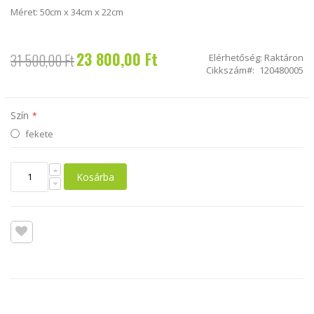
Méret: 50cm x 34cm x 22cm
23 800,00 Ft
31 500,00 Ft
Akciós
Elérhetőség:
Raktáron
ár
Cikkszám
120480005
Szín
fekete
Kosárba