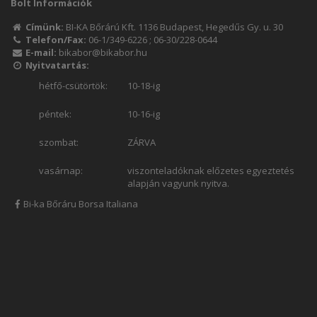
Bolt Információk
Címünk:
BI-KA Bőrárú Kft. 1136 Budapest, Hegedűs Gy. u. 30
Telefon/Fax:
06-1/349-6226
;
06-30/228-0644
E-mail:
bikabor@bikabor.hu
Nyitvatartás:
hétfő-csütörtök:
10-18-ig
péntek:
10-16-ig
szombat:
ZÁRVA
vasárnap:
viszonteladóknak előzetes egyeztetés
alapján vagyunk nyitva.
Bi-ka Bőráru Borsa Italiana