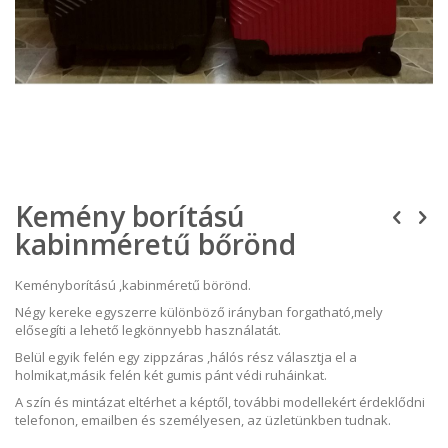
Ugrás
Kemény borítású
a
képgaléria
kabinméretű bőrönd
elejére
Keményborítású ,kabinméretű börönd.
Négy kereke egyszerre különböző irányban forgatható,mely
elősegíti a lehető legkönnyebb használatát.
Belül egyik felén egy zippzáras ,hálós rész választja el a
holmikat,másik felén két gumis pánt védi ruháinkat.
A szín és mintázat eltérhet a képtől, további modellekért érdeklődni
telefonon, emailben és személyesen, az üzletünkben tudnak.